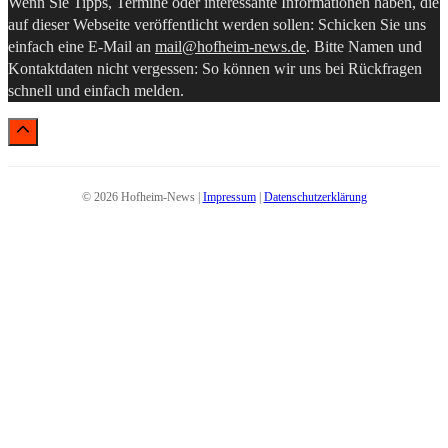
Wenn Sie Tipps, Termine oder interessante Informationen haben, die
auf dieser Webseite veröffentlicht werden sollen: Schicken Sie uns
einfach eine E-Mail an
mail@hofheim-news.de
. Bitte Namen und
Kontaktdaten nicht vergessen: So können wir uns bei Rückfragen
schnell und einfach melden.
© 2026 Hofheim-News |
Impressum
|
Datenschutzerklärung