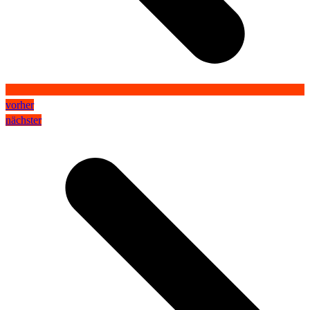
vorher
nächster