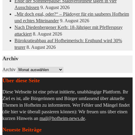
Ende der Sommerpause: Stadtverordnete tagen in vier
Ausschüssen
9. August 2026
„Mir doch egal, oder?“ – Plädoyer für ein sauberes Hofheim
und echtes Miteinander
9. August 2026
Nach Diedenbergener Kerb: 18-Jähriger mit Pfefferspray
attackiert
8. August 2026
Bürokratieabbau auf Hofheimerisch: Ersthund wird 30%
teurer
8. August 2026
Archiv
Archiv
Über diese Seite
Diese Webseite ist eine privat initiierte, unabhängige Plattform. Ihr
Ziel es ist, alle Bürgerinnen und Bürger umfassend über aktuelle
Themen in Hofheim zu informieren. Wer Fehler und Mängel findet
(die hier wie überall passieren können): Wir freuen uns über einen
kurzen Hinweis an
mail@hofheim-news.de
.
Neueste Beiträge