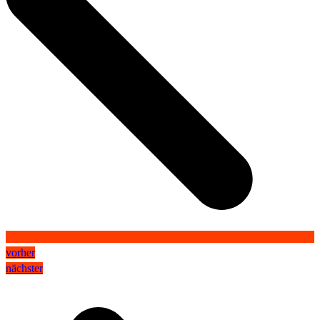
vorher
nächster