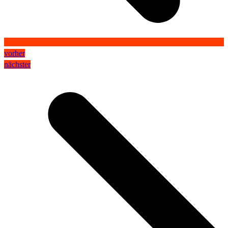
vorher
nächster