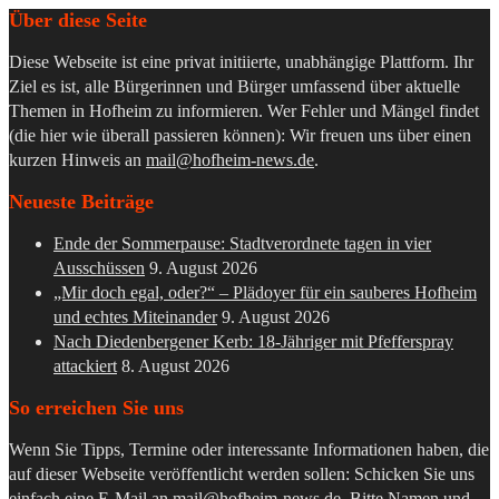
Über diese Seite
Diese Webseite ist eine privat initiierte, unabhängige Plattform. Ihr
Ziel es ist, alle Bürgerinnen und Bürger umfassend über aktuelle
Themen in Hofheim zu informieren. Wer Fehler und Mängel findet
(die hier wie überall passieren können): Wir freuen uns über einen
kurzen Hinweis an
mail@hofheim-news.de
.
Neueste Beiträge
Ende der Sommerpause: Stadtverordnete tagen in vier
Ausschüssen
9. August 2026
„Mir doch egal, oder?“ – Plädoyer für ein sauberes Hofheim
und echtes Miteinander
9. August 2026
Nach Diedenbergener Kerb: 18-Jähriger mit Pfefferspray
attackiert
8. August 2026
So erreichen Sie uns
Wenn Sie Tipps, Termine oder interessante Informationen haben, die
auf dieser Webseite veröffentlicht werden sollen: Schicken Sie uns
einfach eine E-Mail an
mail@hofheim-news.de
. Bitte Namen und