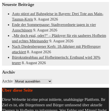
Neueste Beiträge
Auto stürzt auf Bahngleise in Bayern: Drei Tote aus Main-
Taunus-Kreis
9. August 2026
Ende der Sommerpause: Stadtverordnete tagen in vier
Ausschüssen
9. August 2026
„Mir doch egal, oder?“ – Plädoyer für ein sauberes Hofheim
und echtes Miteinander
9. August 2026
Nach Diedenbergener Kerb: 18-Jähriger mit Pfefferspray
attackiert
8. August 2026
Bürokratieabbau auf Hofheimerisch: Ersthund wird 30%
teurer
8. August 2026
Archiv
Archiv
Über diese Seite
Diese Webseite ist eine privat initiierte, unabhängige Plattform. Ihr
Ziel es ist, alle Bürgerinnen und Bürger umfassend über aktuelle
Themen in Hofheim zu informieren. Wer Fehler und Mängel findet