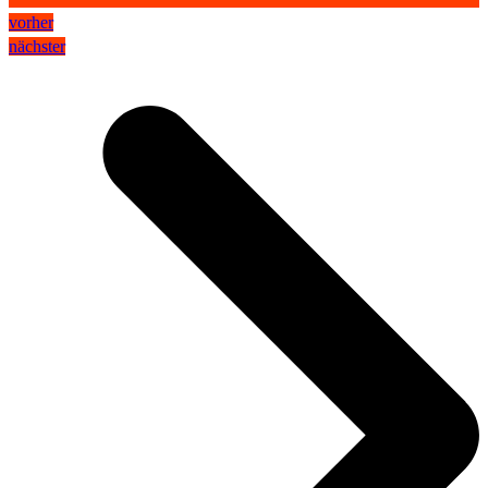
vorher
nächster