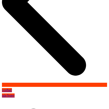
vorher
nächster