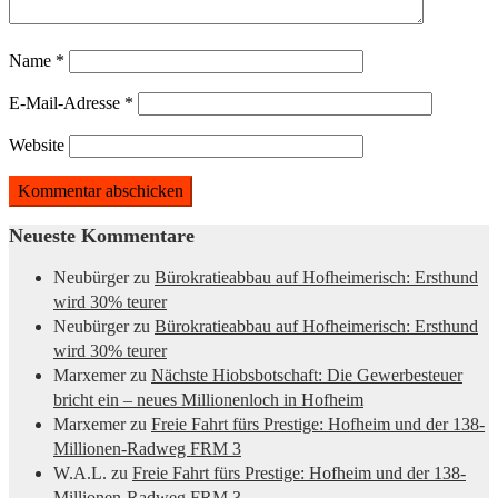
Name
*
E-Mail-Adresse
*
Website
Neueste Kommentare
Neubürger
zu
Bürokratieabbau auf Hofheimerisch: Ersthund
wird 30% teurer
Neubürger
zu
Bürokratieabbau auf Hofheimerisch: Ersthund
wird 30% teurer
Marxemer
zu
Nächste Hiobsbotschaft: Die Gewerbesteuer
bricht ein – neues Millionenloch in Hofheim
Marxemer
zu
Freie Fahrt fürs Prestige: Hofheim und der 138-
Millionen-Radweg FRM 3
W.A.L.
zu
Freie Fahrt fürs Prestige: Hofheim und der 138-
Millionen-Radweg FRM 3