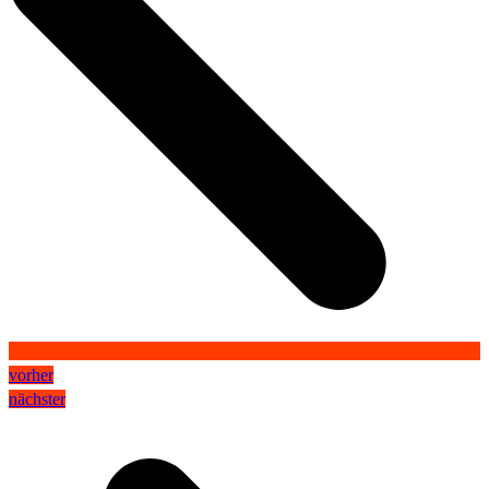
vorher
nächster