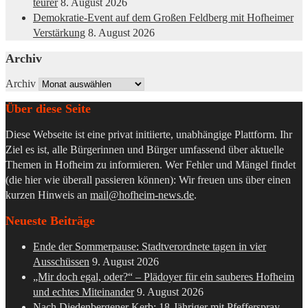
teurer
8. August 2026
Demokratie-Event auf dem Großen Feldberg mit Hofheimer
Verstärkung
8. August 2026
Archiv
Archiv
Über diese Seite
Diese Webseite ist eine privat initiierte, unabhängige Plattform. Ihr
Ziel es ist, alle Bürgerinnen und Bürger umfassend über aktuelle
Themen in Hofheim zu informieren. Wer Fehler und Mängel findet
(die hier wie überall passieren können): Wir freuen uns über einen
kurzen Hinweis an
mail@hofheim-news.de
.
Neueste Beiträge
Ende der Sommerpause: Stadtverordnete tagen in vier
Ausschüssen
9. August 2026
„Mir doch egal, oder?“ – Plädoyer für ein sauberes Hofheim
und echtes Miteinander
9. August 2026
Nach Diedenbergener Kerb: 18-Jähriger mit Pfefferspray