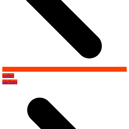
vorher
nächster