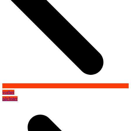
vorher
nächster