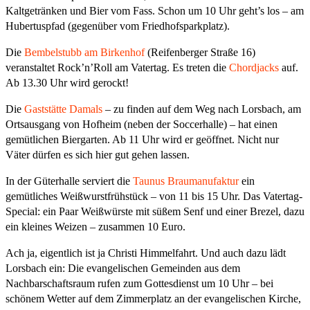
Kaltgetränken und Bier vom Fass. Schon um 10 Uhr geht’s los – am
Hubertuspfad (gegenüber vom Friedhofsparkplatz).
Die
Bembelstubb am Birkenhof
(Reifenberger Straße 16)
veranstaltet Rock’n’Roll am Vatertag. Es treten die
Chordjacks
auf.
Ab 13.30 Uhr wird gerockt!
Die
Gaststätte Damals
– zu finden auf dem Weg nach Lorsbach, am
Ortsausgang von Hofheim (neben der Soccerhalle) – hat einen
gemütlichen Biergarten. Ab 11 Uhr wird er geöffnet. Nicht nur
Väter dürfen es sich hier gut gehen lassen.
In der Güterhalle serviert die
Taunus Braumanufaktur
ein
gemütliches Weißwurstfrühstück – von 11 bis 15 Uhr. Das Vatertag-
Special: ein Paar Weißwürste mit süßem Senf und einer Brezel, dazu
ein kleines Weizen – zusammen 10 Euro.
Ach ja, eigentlich ist ja Christi Himmelfahrt. Und auch dazu lädt
Lorsbach ein: Die evangelischen Gemeinden aus dem
Nachbarschaftsraum rufen zum Gottesdienst um 10 Uhr – bei
schönem Wetter auf dem Zimmerplatz an der evangelischen Kirche,