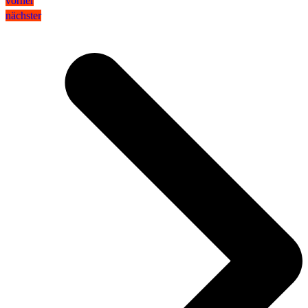
vorher
nächster