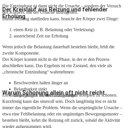
Die Entzündung ist dann nicht die Ursache – sondern der Versuch
Der Kreislauf aus Reizung und fehlender
des Körpers, mit der Ursache umzugehen.
Erholung
Damit Heilung stattfinden kann, braucht der Körper zwei Dinge:
einen Reiz (z. B. Belastung oder Verletzung)
ausreichend Zeit zur Erholung
Wenn jedoch die Belastung dauerhaft bestehen bleibt, fehlt die
zweite Komponente.
Der Körper kommt nicht in die Phase, in der er den Prozess
abschließen kann. Das Ergebnis ist ein Zustand, den viele als
„chronische Entzündung“ wahrnehmen:
Beschwerden halten länger an
Belastbarkeit sinkt
Warum Schonung allein oft nicht reicht
Ein häufiger Reflex ist, bei Entzündungen komplett zu schonen.
Bewegungen werden unangenehm
Kurzfristig kann das sinnvoll sein. Doch langfristig löst es nicht
immer das eigentliche Problem. Wenn die ursprüngliche Ursache –
etwa eine Fehlbelastung oder ein ungünstiges Bewegungsmuster –
bestehen bleibt, kehrt die Reizung oft zurück, sobald die Aktivität
wieder aufgenommen wird.