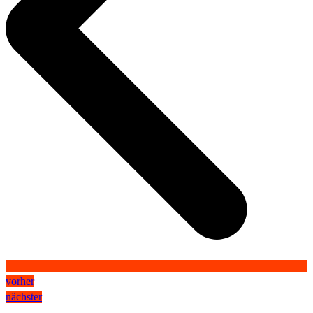
vorher
nächster