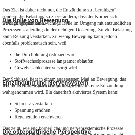
Das Ziel ist daher nicht nur, die Entzündung zu „beruhigen“,
sondern die Belastung so zu verändern, dass der Körper sich
Die Rolle von Bewegung
Bewegung spielt eine wichtige Rolle im Umgang mit entzündlichen
wirklich erholen kann.
Prozessen – allerdings in der richtigen Dosierung. Zu viel Belastung
kann Reizung verstärken. Zu wenig Bewegung kann jedoch
ebenfalls problematisch sein, weil:
die Durchblutung reduziert wird
Stoffwechselprozesse langsamer ablaufen
Gewebe schlechter versorgt wird
Der Schlüssel liegt in einem angepassten Maß an Bewegung, das
Entzündung und Nervensystem
Auch das Nervensystem beeinflusst, wie stark eine Entzündung
weder überfordert noch komplett vermeidet.
wahrgenommen wird. Ein dauerhaft aktiviertes System kann:
Schmerz verstärken
Spannung erhöhen
Regeneration erschweren
Das zeigt, wie eng körperliche und nervensystemische Prozesse
Die osteopathische Perspektive
In der osteopathischen Betrachtung wird eine Entzündung nicht
miteinander verbunden sind.