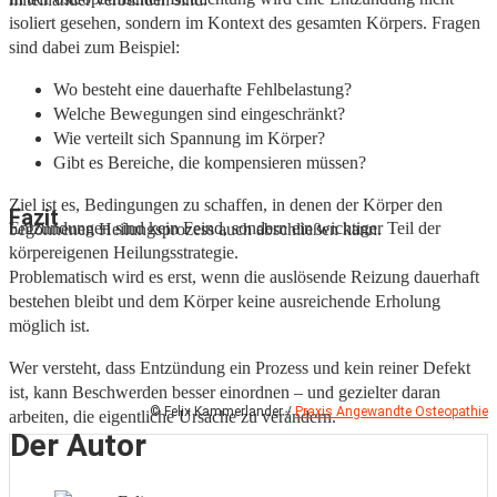
isoliert gesehen, sondern im Kontext des gesamten Körpers. Fragen
sind dabei zum Beispiel:
Wo besteht eine dauerhafte Fehlbelastung?
Welche Bewegungen sind eingeschränkt?
Wie verteilt sich Spannung im Körper?
Gibt es Bereiche, die kompensieren müssen?
Ziel ist es, Bedingungen zu schaffen, in denen der Körper den
Fazit
Entzündungen sind kein Feind, sondern ein wichtiger Teil der
begonnenen Heilungsprozess auch abschließen kann.
körpereigenen Heilungsstrategie.
Problematisch wird es erst, wenn die auslösende Reizung dauerhaft
bestehen bleibt und dem Körper keine ausreichende Erholung
möglich ist.
Wer versteht, dass Entzündung ein Prozess und kein reiner Defekt
ist, kann Beschwerden besser einordnen – und gezielter daran
© Felix Kammerlander /
Praxis Angewandte Osteopathie
arbeiten, die eigentliche Ursache zu verändern.
Der Autor