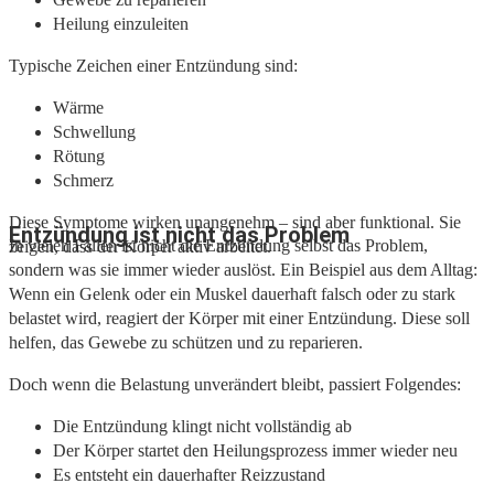
Heilung einzuleiten
Typische Zeichen einer Entzündung sind:
Wärme
Schwellung
Rötung
Schmerz
Diese Symptome wirken unangenehm – sind aber funktional. Sie
Entzündung ist nicht das Problem
In vielen Fällen ist nicht die Entzündung selbst das Problem,
zeigen, dass der Körper aktiv arbeitet.
sondern was sie immer wieder auslöst. Ein Beispiel aus dem Alltag:
Wenn ein Gelenk oder ein Muskel dauerhaft falsch oder zu stark
belastet wird, reagiert der Körper mit einer Entzündung. Diese soll
helfen, das Gewebe zu schützen und zu reparieren.
Doch wenn die Belastung unverändert bleibt, passiert Folgendes:
Die Entzündung klingt nicht vollständig ab
Der Körper startet den Heilungsprozess immer wieder neu
Es entsteht ein dauerhafter Reizzustand