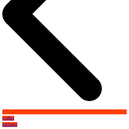
vorher
nächster