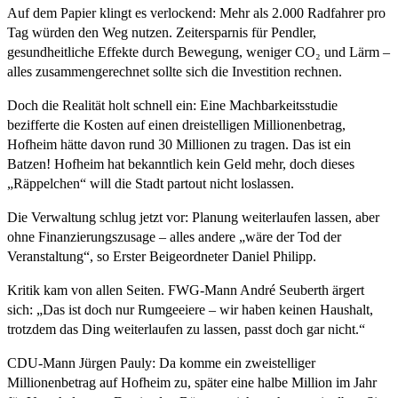
Auf dem Papier klingt es verlockend: Mehr als 2.000 Radfahrer pro
Tag würden den Weg nutzen. Zeitersparnis für Pendler,
gesundheitliche Effekte durch Bewegung, weniger CO₂ und Lärm –
alles zusammengerechnet sollte sich die Investition rechnen.
Doch die Realität holt schnell ein: Eine Machbarkeitsstudie
bezifferte die Kosten auf einen dreistelligen Millionenbetrag,
Hofheim hätte davon rund 30 Millionen zu tragen. Das ist ein
Batzen! Hofheim hat bekanntlich kein Geld mehr, doch dieses
„Räppelchen“ will die Stadt partout nicht loslassen.
Die Verwaltung schlug jetzt vor: Planung weiterlaufen lassen, aber
ohne Finanzierungszusage – alles andere „wäre der Tod der
Veranstaltung“, so Erster Beigeordneter Daniel Philipp.
Kritik kam von allen Seiten. FWG-Mann André Seuberth ärgert
sich: „Das ist doch nur Rumgeeiere – wir haben keinen Haushalt,
trotzdem das Ding weiterlaufen zu lassen, passt doch gar nicht.“
CDU-Mann Jürgen Pauly: Da komme ein zweistelliger
Millionenbetrag auf Hofheim zu, später eine halbe Million im Jahr