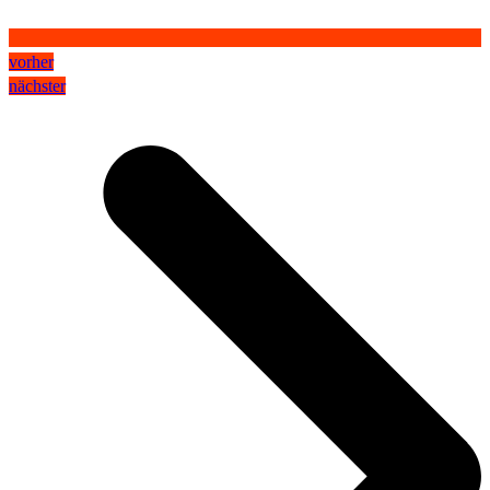
vorher
nächster