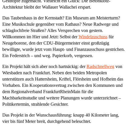
Geldtöpfe zugemacht. Vielleicht ein Glück: Die Betonklotz-
Architektur bleibt der Wallauer Wallachei erspart.
Das Taubenhaus in der Kernstadt? Ein Museum am Meisterturm?
Eine Musikschule gegenüber vom Rathaus? Neue Radwege und
schlaglochfreie Straßen? Alles Versprechen von gestern.
Willkommen im Hier und Jetzt: Selbst der
Windelzuschuss
für
Neugeborene, den der CDU-Bürgermeister einst großzügig
bewilligte, wurde jetzt vom Haupt- und Finanzausschuss gestrichen.
Ein Federstrich – und weg. Papierkorb, vergessen.
Ein Projekt hält sich aber noch hartnäckig: der
Radschnellweg
von
Wiesbaden nach Frankfurt. Neben den beiden Metropolen
unterstützen auch Hattersheim, Kriftel, Flörsheim und Hofheim das
Vorhaben. Ein Kooperationsvertrag zwischen den Kommunen und
dem Regionalverband FrankfurtRheinMain für die
Machbarkeitsstudie und weitere Planungen wurde unterzeichnet –
Politikertermin, strahlende Gesichter.
Das Projekt in der Wunschausführung: knapp 40 Kilometer lang,
vier bis fünf Meter breit, durchgehend beleuchtet.