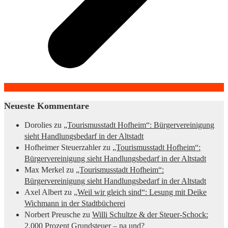
Neueste Kommentare
Dorolies
zu
„Tourismusstadt Hofheim“: Bürgervereinigung
sieht Handlungsbedarf in der Altstadt
Hofheimer Steuerzahler
zu
„Tourismusstadt Hofheim“:
Bürgervereinigung sieht Handlungsbedarf in der Altstadt
Max Merkel
zu
„Tourismusstadt Hofheim“:
Bürgervereinigung sieht Handlungsbedarf in der Altstadt
Axel Albert
zu
„Weil wir gleich sind“: Lesung mit Deike
Wichmann in der Stadtbücherei
Norbert Preusche
zu
Willi Schultze & der Steuer-Schock:
2.000 Prozent Grundsteuer – na und?