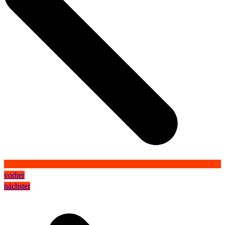
vorher
nächster