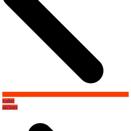
vorher
nächster