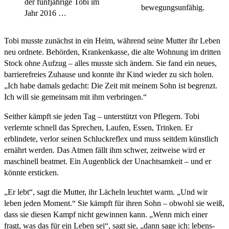
der fünfjährige Tobi im
bewegungsunfähig.
Jahr 2016 …
Tobi musste zunächst in ein Heim, während seine Mutter ihr Leben
neu ordnete. Behörden, Krankenkasse, die alte Wohnung im dritten
Stock ohne Aufzug – alles musste sich ändern. Sie fand ein neues,
barrierefreies Zuhause und konnte ihr Kind wieder zu sich holen.
„Ich habe damals gedacht: Die Zeit mit meinem Sohn ist begrenzt.
Ich will sie gemeinsam mit ihm verbringen.“
Seither kämpft sie jeden Tag – unterstützt von Pflegern. Tobi
verlernte schnell das Sprechen, Laufen, Essen, Trinken. Er
erblindete, verlor seinen Schluckreflex und muss seitdem künstlich
ernährt werden. Das Atmen fällt ihm schwer, zeitweise wird er
maschinell beatmet. Ein Augenblick der Unachtsamkeit – und er
könnte ersticken.
„Er lebt“, sagt die Mutter, ihr Lächeln leuchtet warm. „Und wir
leben jeden Moment.“ Sie kämpft für ihren Sohn – obwohl sie weiß,
dass sie diesen Kampf nicht gewinnen kann. „Wenn mich einer
fragt, was das für ein Leben sei“, sagt sie, „dann sage ich: lebens­