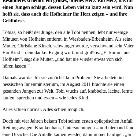
Besonderes schenkt: ein großes, offenes Herz. Ein Herz, das für
einen Jungen schlägt, dessen Leben viel zu kurz sein wird. Nun
hofft sie, dass auch die Hofheimer ihr Herz zeigen – und ihre
Geldbörse.
Tobias, so heißt der Junge, den alle Tobi nennen, lebt nur wenige
Minuten von Hofheim entfernt, in Wiesbaden-Erbenheim. Als seine
Mutter, Christiane Kirsch, schwanger wurde, verschwand sein Vater.
Ein Kind – nein danke. Er ging wort- und grußlos. „Er kommt aus
Hofheim“, sagt die Mutter, „und hat nie wieder etwas von sich
hören lassen.“
Damals war das für sie zunächst kein Problem. Sie arbeitete im
hessischen Innenministerium, im August 2011 brachte sie einen
gesunden Jungen zur Welt. Tobi wuchs auf, krabbelte, lachte, lernte
laufen, sprechen und essen – wie jedes Kind.
Alles schien normal. Alles schien möglich.
Doch mit vier Jahren bekam Tobi seinen ersten epileptischen Anfall.
Rettungswagen, Krankenhaus, Untersuchungen – und niemand fand
eine Ursache. Die Anfälle kamen wieder, dann immer häufiger. „In