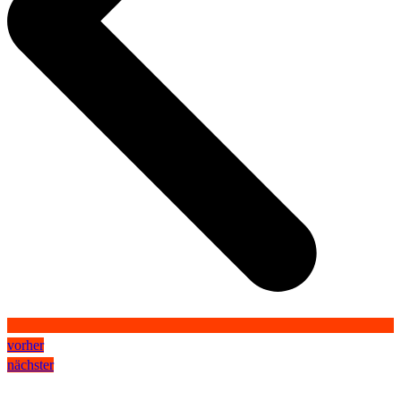
vorher
nächster