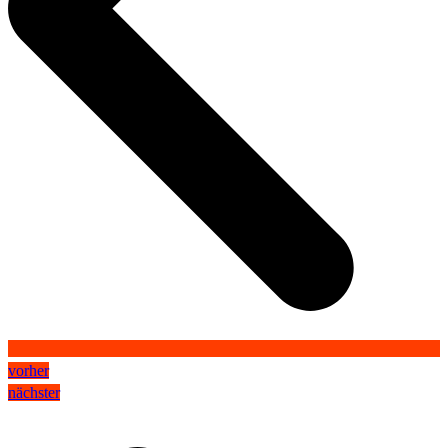
vorher
nächster