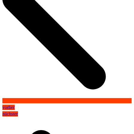
vorher
nächster