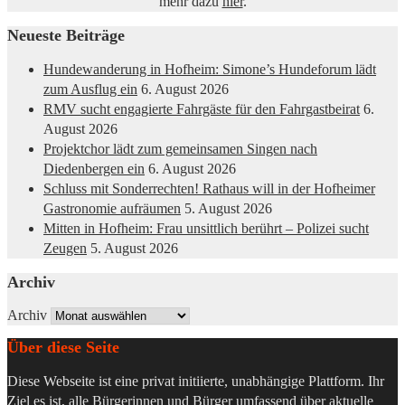
mehr dazu
hier
.
Neueste Beiträge
Hundewanderung in Hofheim: Simone’s Hundeforum lädt
zum Ausflug ein
6. August 2026
RMV sucht engagierte Fahrgäste für den Fahrgastbeirat
6.
August 2026
Projektchor lädt zum gemeinsamen Singen nach
Diedenbergen ein
6. August 2026
Schluss mit Sonderrechten! Rathaus will in der Hofheimer
Gastronomie aufräumen
5. August 2026
Mitten in Hofheim: Frau unsittlich berührt – Polizei sucht
Zeugen
5. August 2026
Archiv
Archiv
Über diese Seite
Diese Webseite ist eine privat initiierte, unabhängige Plattform. Ihr
Ziel es ist, alle Bürgerinnen und Bürger umfassend über aktuelle