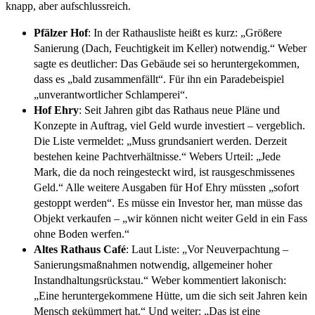
knapp, aber aufschlussreich.
Pfälzer Hof
: In der Rathausliste heißt es kurz: „Größere
Sanierung (Dach, Feuchtigkeit im Keller) notwendig.“ Weber
sagte es deutlicher: Das Gebäude sei so heruntergekommen,
dass es „bald zusammenfällt“. Für ihn ein Paradebeispiel
„unverantwortlicher Schlamperei“.
Hof Ehry
: Seit Jahren gibt das Rathaus neue Pläne und
Konzepte in Auftrag, viel Geld wurde investiert – vergeblich.
Die Liste vermeldet: „Muss grundsaniert werden. Derzeit
bestehen keine Pachtverhältnisse.“ Webers Urteil: „Jede
Mark, die da noch reingesteckt wird, ist rausgeschmissenes
Geld.“ Alle weitere Ausgaben für Hof Ehry müssten „sofort
gestoppt werden“. Es müsse ein Investor her, man müsse das
Objekt verkaufen – „wir können nicht weiter Geld in ein Fass
ohne Boden werfen.“
Altes Rathaus Café
: Laut Liste: „Vor Neuverpachtung –
Sanierungsmaßnahmen notwendig, allgemeiner hoher
Instandhaltungsrückstau.“ Weber kommentiert lakonisch:
„Eine heruntergekommene Hütte, um die sich seit Jahren kein
Mensch gekümmert hat.“ Und weiter: „Das ist eine