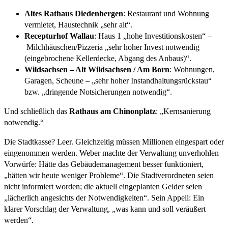
Altes Rathaus Diedenbergen
: Restaurant und Wohnung
vermietet, Haustechnik „sehr alt“.
Recepturhof Wallau
: Haus 1 „hohe Investitionskosten“ –
Milchhäuschen/Pizzeria „sehr hoher Invest notwendig
(eingebrochene Kellerdecke, Abgang des Anbaus)“.
Wildsachsen – Alt Wildsachsen / Am Born
: Wohnungen,
Garagen, Scheune – „sehr hoher Instandhaltungsrückstau“
bzw. „dringende Notsicherungen notwendig“.
Und schließlich das
Rathaus am Chinonplatz
: „Kernsanierung
notwendig.“
Die Stadtkasse? Leer. Gleichzeitig müssen Millionen eingespart oder
eingenommen werden. Weber machte der Verwaltung unverhohlen
Vorwürfe: Hätte das Gebäudemanagement besser funktioniert,
„hätten wir heute weniger Probleme“. Die Stadtverordneten seien
nicht informiert worden; die aktuell eingeplanten Gelder seien
„lächerlich angesichts der Notwendigkeiten“. Sein Appell: Ein
klarer Vorschlag der Verwaltung, „was kann und soll veräußert
werden“.