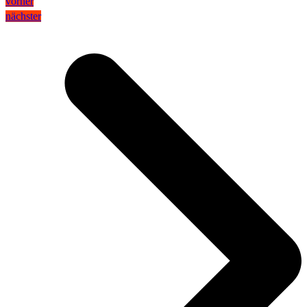
vorher
nächster