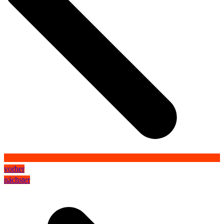
vorher
nächster