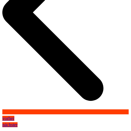
vorher
nächster