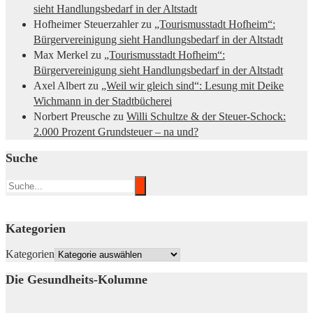
sieht Handlungsbedarf in der Altstadt
Hofheimer Steuerzahler
zu
„Tourismusstadt Hofheim“:
Bürgervereinigung sieht Handlungsbedarf in der Altstadt
Max Merkel
zu
„Tourismusstadt Hofheim“:
Bürgervereinigung sieht Handlungsbedarf in der Altstadt
Axel Albert
zu
„Weil wir gleich sind“: Lesung mit Deike
Wichmann in der Stadtbücherei
Norbert Preusche
zu
Willi Schultze & der Steuer-Schock:
2.000 Prozent Grundsteuer – na und?
Suche
Kategorien
Kategorien
Die Gesundheits-Kolumne