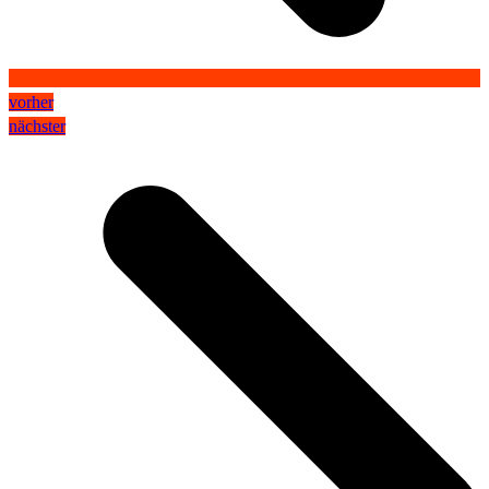
vorher
nächster