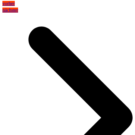
vorher
nächster