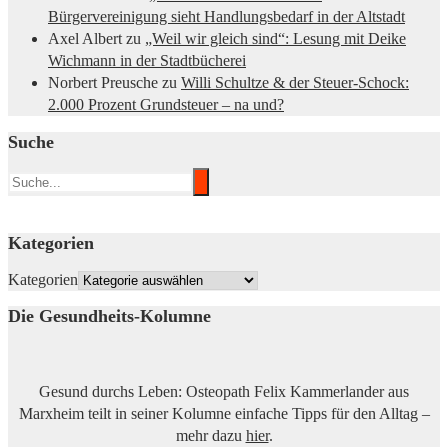
Bürgervereinigung sieht Handlungsbedarf in der Altstadt
Axel Albert
zu
„Weil wir gleich sind“: Lesung mit Deike
Wichmann in der Stadtbücherei
Norbert Preusche
zu
Willi Schultze & der Steuer-Schock:
2.000 Prozent Grundsteuer – na und?
Suche
Kategorien
Kategorien
Die Gesundheits-Kolumne
Gesund durchs Leben: Osteopath Felix Kammerlander aus
Marxheim teilt in seiner Kolumne einfache Tipps für den Alltag –
mehr dazu
hier
.