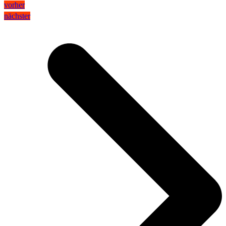
vorher
nächster