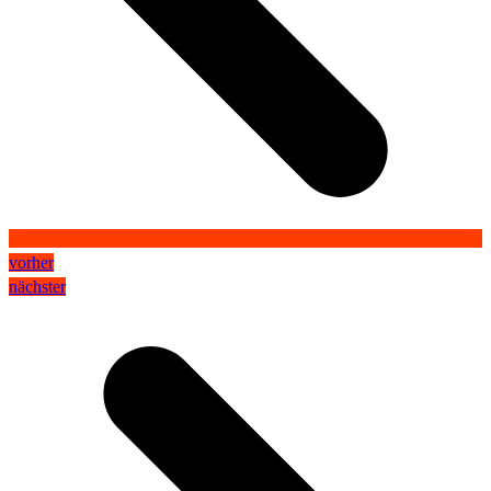
vorher
nächster