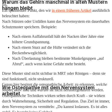
Warum das Gehirn manchmal in alten Mustern
los.
hängen bleibt
Ein spannender Punkt, den wir
in einem früheren Artikel
ausführlich
beleuchtet haben:
Nach Stürzen oder Unfällen kann das Nervensystem ein dauerhaftes
Schutzmuster speichern. Beispiele:
Nach einem Auffahrunfall hält der Nacken über Jahre eine
höhere Grundspannung.
Nach einem Sturz auf die Hüfte verändert sich die
Beckenbeweglichkeit.
Nach Überlastung bleiben bestimmte Muskelgruppen „auf
Abruf“, auch wenn keine Gefahr mehr besteht.
Diese Muster sind nicht sichtbar in MRT oder Röntgen – denn sie
sind funktionell, nicht strukturell.
Genau hier beginnt die osteopathische Arbeit: zu erkennen,
welche
Wie Osteopathie mit dem Nervensystem
Muster aktiv sind und
warum
sie nicht heruntergefahren werden.
arbeitet
Osteopathische Techniken wirken selten durch Kraft – sie wirken
durch Wahrnehmung, Sicherheit und Regulation. Das Ziel ist immer,
dem Nervensystem zu vermitteln: „Du kannst loslassen. Es ist alles