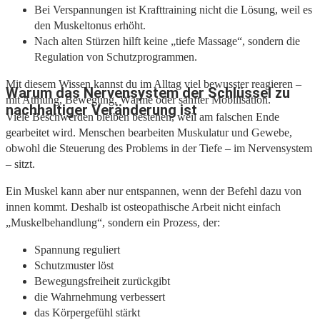
Bei Verspannungen ist Krafttraining nicht die Lösung, weil es
den Muskeltonus erhöht.
Nach alten Stürzen hilft keine „tiefe Massage“, sondern die
Regulation von Schutzprogrammen.
Mit diesem Wissen kannst du im Alltag viel bewusster reagieren –
Warum das Nervensystem der Schlüssel zu
mit Atmung, Bewegung, Wärme oder sanfter Mobilisation.
nachhaltiger Veränderung ist
Viele Beschwerden bleiben bestehen, weil am falschen Ende
gearbeitet wird. Menschen bearbeiten Muskulatur und Gewebe,
obwohl die Steuerung des Problems in der Tiefe – im Nervensystem
– sitzt.
Ein Muskel kann aber nur entspannen, wenn der Befehl dazu von
innen kommt. Deshalb ist osteopathische Arbeit nicht einfach
„Muskelbehandlung“, sondern ein Prozess, der:
Spannung reguliert
Schutzmuster löst
Bewegungsfreiheit zurückgibt
die Wahrnehmung verbessert
das Körpergefühl stärkt