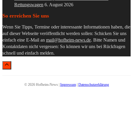
Rettungswagen
6. August 2026
So erreichen Sie uns
Wenn Sie Tipps, Termine oder interessante Informationen haben, die
auf dieser Webseite veröffentlicht werden sollen: Schicken Sie uns
einfach eine E-Mail an
mail@hofheim-news.de
. Bitte Namen und
Kontaktdaten nicht vergessen: So können wir uns bei Rückfragen
schnell und einfach melden.
© 2026 Hofheim-News |
Impressum
|
Datenschutzerklärung