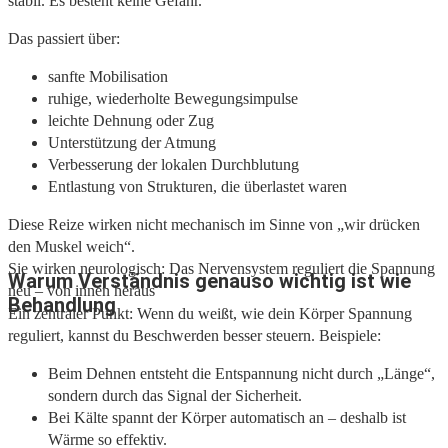
stabil. Es besteht keine Gefahr.“
Das passiert über:
sanfte Mobilisation
ruhige, wiederholte Bewegungsimpulse
leichte Dehnung oder Zug
Unterstützung der Atmung
Verbesserung der lokalen Durchblutung
Entlastung von Strukturen, die überlastet waren
Diese Reize wirken nicht mechanisch im Sinne von „wir drücken
den Muskel weich“.
Sie wirken neurologisch: Das Nervensystem reguliert die Spannung
Warum Verständnis genauso wichtig ist wie
neu – von innen heraus
Behandlung
Ein zentraler Punkt: Wenn du weißt, wie dein Körper Spannung
reguliert, kannst du Beschwerden besser steuern. Beispiele:
Beim Dehnen entsteht die Entspannung nicht durch „Länge“,
sondern durch das Signal der Sicherheit.
Bei Kälte spannt der Körper automatisch an – deshalb ist
Wärme so effektiv.