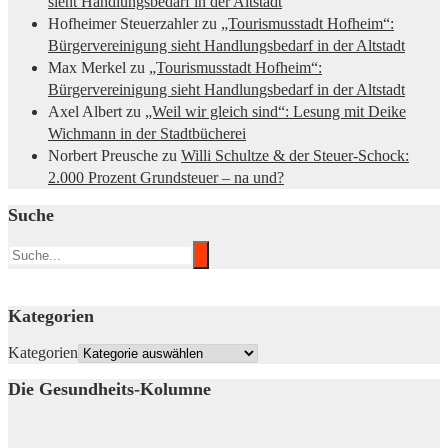
sieht Handlungsbedarf in der Altstadt
Hofheimer Steuerzahler
zu
„Tourismusstadt Hofheim“:
Bürgervereinigung sieht Handlungsbedarf in der Altstadt
Max Merkel
zu
„Tourismusstadt Hofheim“:
Bürgervereinigung sieht Handlungsbedarf in der Altstadt
Axel Albert
zu
„Weil wir gleich sind“: Lesung mit Deike
Wichmann in der Stadtbücherei
Norbert Preusche
zu
Willi Schultze & der Steuer-Schock:
2.000 Prozent Grundsteuer – na und?
Suche
Kategorien
Kategorien
Die Gesundheits-Kolumne