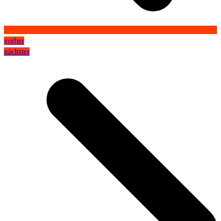
vorher
nächster