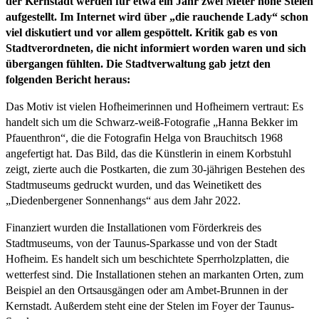
der Kernstadt werden für etwa ein Jahr zwei Meter hohe Stelen
aufgestellt. Im Internet wird über „die rauchende Lady“ schon
viel diskutiert und vor allem gespöttelt. Kritik gab es von
Stadtverordneten, die nicht informiert worden waren und sich
übergangen fühlten. Die Stadtverwaltung gab jetzt den
folgenden Bericht heraus:
Das Motiv ist vielen Hofheimerinnen und Hofheimern vertraut: Es
handelt sich um die Schwarz-weiß-Fotografie „Hanna Bekker im
Pfauenthron“, die die Fotografin Helga von Brauchitsch 1968
angefertigt hat. Das Bild, das die Künstlerin in einem Korbstuhl
zeigt, zierte auch die Postkarten, die zum 30-jährigen Bestehen des
Stadtmuseums gedruckt wurden, und das Weinetikett des
„Diedenbergener Sonnenhangs“ aus dem Jahr 2022.
Finanziert wurden die Installationen vom Förderkreis des
Stadtmuseums, von der Taunus-Sparkasse und von der Stadt
Hofheim. Es handelt sich um beschichtete Sperrholzplatten, die
wetterfest sind. Die Installationen stehen an markanten Orten, zum
Beispiel an den Ortsausgängen oder am Ambet-Brunnen in der
Kernstadt. Außerdem steht eine der Stelen im Foyer der Taunus-