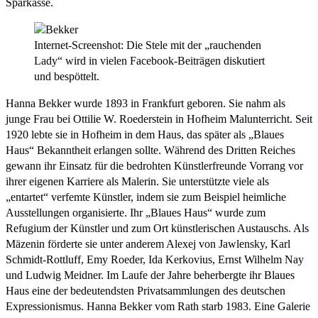
Sparkasse.
Internet-Screenshot: Die Stele mit der „rauchenden
Lady“ wird in vielen Facebook-Beiträgen diskutiert
und bespöttelt.
Hanna Bekker wurde 1893 in Frankfurt geboren. Sie nahm als
junge Frau bei Ottilie W. Roederstein in Hofheim Malunterricht. Seit
1920 lebte sie in Hofheim in dem Haus, das später als „Blaues
Haus“ Bekanntheit erlangen sollte. Während des Dritten Reiches
gewann ihr Einsatz für die bedrohten Künstlerfreunde Vorrang vor
ihrer eigenen Karriere als Malerin. Sie unterstützte viele als
„entartet“ verfemte Künstler, indem sie zum Beispiel heimliche
Ausstellungen organisierte. Ihr „Blaues Haus“ wurde zum
Refugium der Künstler und zum Ort künstlerischen Austauschs. Als
Mäzenin förderte sie unter anderem Alexej von Jawlensky, Karl
Schmidt-Rottluff, Emy Roeder, Ida Kerkovius, Ernst Wilhelm Nay
und Ludwig Meidner. Im Laufe der Jahre beherbergte ihr Blaues
Haus eine der bedeutendsten Privatsammlungen des deutschen
Expressionismus. Hanna Bekker vom Rath starb 1983. Eine Galerie