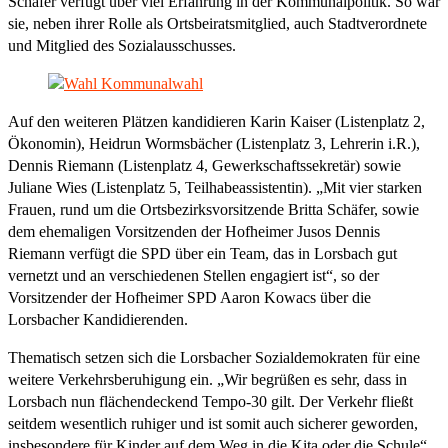
Schäfer verfügt über viel Erfahrung in der Kommunalpolitik. So war
sie, neben ihrer Rolle als Ortsbeiratsmitglied, auch Stadtverordnete
und Mitglied des Sozialausschusses.
Auf den weiteren Plätzen kandidieren Karin Kaiser (Listenplatz 2,
Ökonomin), Heidrun Wormsbächer (Listenplatz 3, Lehrerin i.R.),
Dennis Riemann (Listenplatz 4, Gewerkschaftssekretär) sowie
Juliane Wies (Listenplatz 5, Teilhabeassistentin). „Mit vier starken
Frauen, rund um die Ortsbezirksvorsitzende Britta Schäfer, sowie
dem ehemaligen Vorsitzenden der Hofheimer Jusos Dennis
Riemann verfügt die SPD über ein Team, das in Lorsbach gut
vernetzt und an verschiedenen Stellen engagiert ist“, so der
Vorsitzender der Hofheimer SPD Aaron Kowacs über die
Lorsbacher Kandidierenden.
Thematisch setzen sich die Lorsbacher Sozialdemokraten für eine
weitere Verkehrsberuhigung ein. „Wir begrüßen es sehr, dass in
Lorsbach nun flächendeckend Tempo-30 gilt. Der Verkehr fließt
seitdem wesentlich ruhiger und ist somit auch sicherer geworden,
insbesondere für Kinder auf dem Weg in die Kita oder die Schule“,