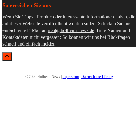
So erreichen Sie uns
Wenn Sie Tipps, Termine oder interessante Informationen haben, die
auf dieser Webseite veröffentlicht werden sollen: Schicken Sie uns
einfach eine E-Mail an
mail@hofheim-news.de
. Bitte Namen und
Kontaktdaten nicht vergessen: So können wir uns bei Rückfragen
schnell und einfach melden.
© 2026 Hofheim-News |
Impressum
|
Datenschutzerklärung