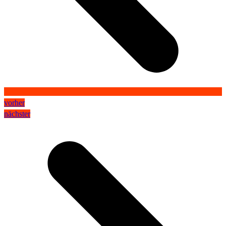
vorher
nächster