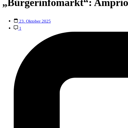
„Bürgerinfomarkt“: Amprion
23. Oktober 2025
1