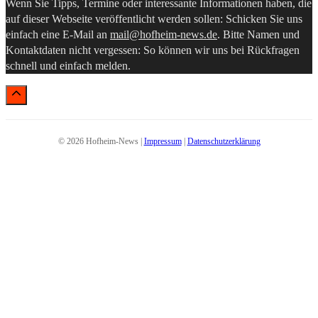
Wenn Sie Tipps, Termine oder interessante Informationen haben, die
auf dieser Webseite veröffentlicht werden sollen: Schicken Sie uns
einfach eine E-Mail an
mail@hofheim-news.de
. Bitte Namen und
Kontaktdaten nicht vergessen: So können wir uns bei Rückfragen
schnell und einfach melden.
© 2026 Hofheim-News |
Impressum
|
Datenschutzerklärung