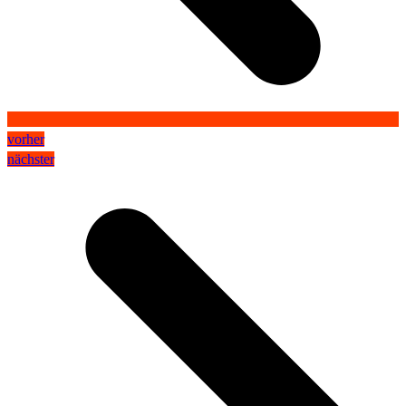
vorher
nächster