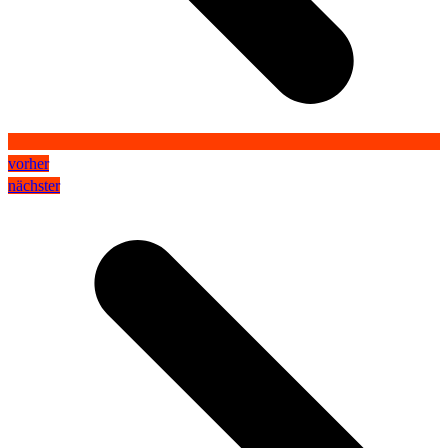
vorher
nächster