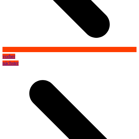
vorher
nächster