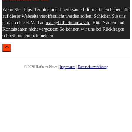
Wenn Sie Tipps, Termine oder interessante Informationen haben, die
auf dieser Webseite veröffentlicht werden sollen: Schicken Sie uns
einfach eine E-Mail an
mail@hofheim-news.de
. Bitte Namen und
Kontaktdaten nicht vergessen: So können wir uns bei Rückfragen
schnell und einfach melden.
© 2026 Hofheim-News |
Impressum
|
Datenschutzerklärung