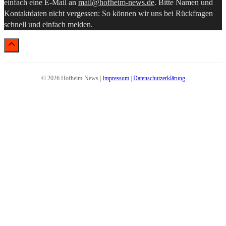
einfach eine E-Mail an
mail@hofheim-news.de
. Bitte Namen und
Kontaktdaten nicht vergessen: So können wir uns bei Rückfragen
schnell und einfach melden.
© 2026 Hofheim-News |
Impressum
|
Datenschutzerklärung