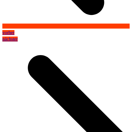
vorher
nächster