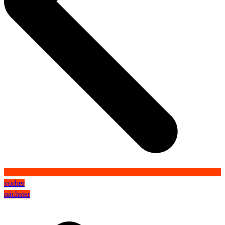
vorher
nächster