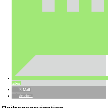
teilen
E-Mail
drucken