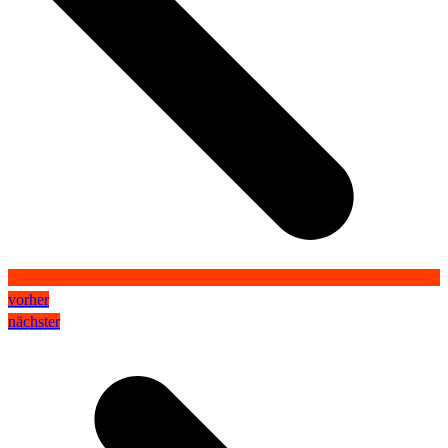
vorher
nächster