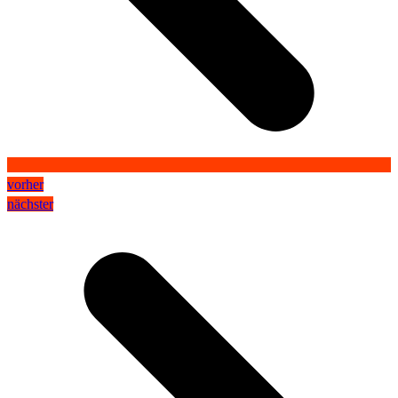
vorher
nächster