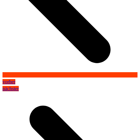
vorher
nächster