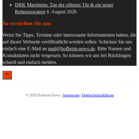
DRK Marxheim: Tag der offenen Tür & ein neuer
Rettungswagen
6. August 2026
So erreichen Sie uns
Wenn Sie Tipps, Termine oder interessante Informationen haben, die
auf dieser Webseite veröffentlicht werden sollen: Schicken Sie uns
einfach eine E-Mail an
mail@hofheim-news.de
. Bitte Namen und
Kontaktdaten nicht vergessen: So können wir uns bei Rückfragen
schnell und einfach melden.
© 2026 Hofheim-News |
Impressum
|
Datenschutzerklärung