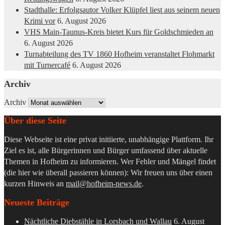
Stadthalle: Erfolgsautor Volker Klüpfel liest aus seinem neuen
Krimi vor
6. August 2026
VHS Main-Taunus-Kreis bietet Kurs für Goldschmieden an
6. August 2026
Turnabteilung des TV 1860 Hofheim veranstaltet Flohmarkt
mit Turnercafé
6. August 2026
Archiv
Archiv
Über diese Seite
Diese Webseite ist eine privat initiierte, unabhängige Plattform. Ihr
Ziel es ist, alle Bürgerinnen und Bürger umfassend über aktuelle
Themen in Hofheim zu informieren. Wer Fehler und Mängel findet
(die hier wie überall passieren können): Wir freuen uns über einen
kurzen Hinweis an
mail@hofheim-news.de
.
Neueste Beiträge
Nächtliche Diebstähle in Lorsbach und Wallau
6. August