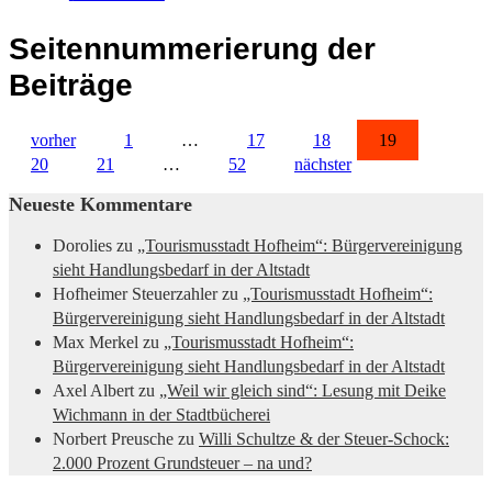
Seitennummerierung der
Beiträge
vorher
1
…
17
18
19
20
21
…
52
nächster
Neueste Kommentare
Dorolies
zu
„Tourismusstadt Hofheim“: Bürgervereinigung
sieht Handlungsbedarf in der Altstadt
Hofheimer Steuerzahler
zu
„Tourismusstadt Hofheim“:
Bürgervereinigung sieht Handlungsbedarf in der Altstadt
Max Merkel
zu
„Tourismusstadt Hofheim“:
Bürgervereinigung sieht Handlungsbedarf in der Altstadt
Axel Albert
zu
„Weil wir gleich sind“: Lesung mit Deike
Wichmann in der Stadtbücherei
Norbert Preusche
zu
Willi Schultze & der Steuer-Schock:
2.000 Prozent Grundsteuer – na und?