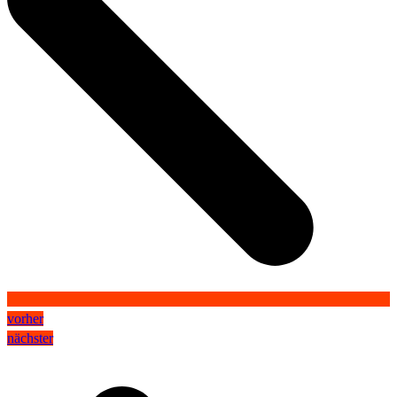
vorher
nächster