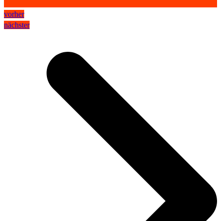
vorher
nächster