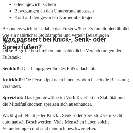
Gleichgewicht sichern
Bewegungen an den Untergrund anpassen
Kraft auf den gesamten Körper übertragen
Besonders wichtig ist dabei das Fußgewölbe. Es funktioniert ähnlich
wie ein natürlicher Stoßdämpfer und verteilt Belastungen
Was passiert bei Knick-, Senk- oder
gleichmäßig.
Spreizfüßen?
Diese Begriffe beschreiben unterschiedliche Veränderungen der
Fußstatik:
Senkfuß:
Das Längsgewölbe des Fußes flacht ab.
Knickfuß:
Die Ferse kippt nach innen, wodurch sich die Belastung
verändert.
Spreizfuß:
Das Quergewölbe im Vorfuß verliert an Stabilität und
die Mittelfußknochen spreizen sich auseinander.
Wichtig ist: Nicht jeder Knick-, Senk- oder Spreizfuß verursacht
automatisch Beschwerden. Viele Menschen haben solche
Veränderungen und sind dennoch beschwerdefrei.