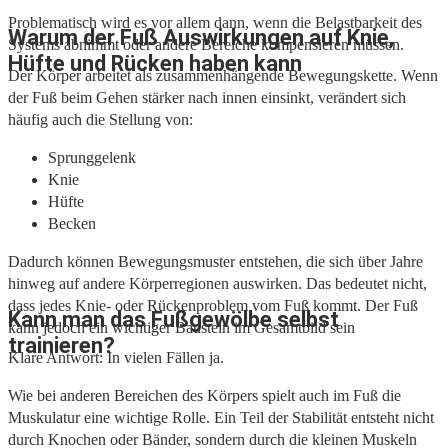
Problematisch wird es vor allem dann, wenn die Belastbarkeit des
Warum der Fuß Auswirkungen auf Knie,
Systems abnimmt oder andere Bereiche kompensieren müssen.
Hüfte und Rücken haben kann
Der Körper arbeitet als zusammenhängende Bewegungskette. Wenn
der Fuß beim Gehen stärker nach innen einsinkt, verändert sich
häufig auch die Stellung von:
Sprunggelenk
Knie
Hüfte
Becken
Dadurch können Bewegungsmuster entstehen, die sich über Jahre
hinweg auf andere Körperregionen auswirken. Das bedeutet nicht,
dass jedes Knie- oder Rückenproblem vom Fuß kommt. Der Fuß
Kann man das Fußgewölbe selbst
kann jedoch ein wichtiger Baustein im Gesamtbild sein
trainieren?
Klare Antwort: In vielen Fällen ja.
Wie bei anderen Bereichen des Körpers spielt auch im Fuß die
Muskulatur eine wichtige Rolle. Ein Teil der Stabilität entsteht nicht
durch Knochen oder Bänder, sondern durch die kleinen Muskeln