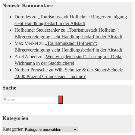
Neueste Kommentare
Dorolies
zu
„Tourismusstadt Hofheim“: Bürgervereinigung
sieht Handlungsbedarf in der Altstadt
Hofheimer Steuerzahler
zu
„Tourismusstadt Hofheim“:
Bürgervereinigung sieht Handlungsbedarf in der Altstadt
Max Merkel
zu
„Tourismusstadt Hofheim“:
Bürgervereinigung sieht Handlungsbedarf in der Altstadt
Axel Albert
zu
„Weil wir gleich sind“: Lesung mit Deike
Wichmann in der Stadtbücherei
Norbert Preusche
zu
Willi Schultze & der Steuer-Schock:
2.000 Prozent Grundsteuer – na und?
Suche
Kategorien
Kategorien