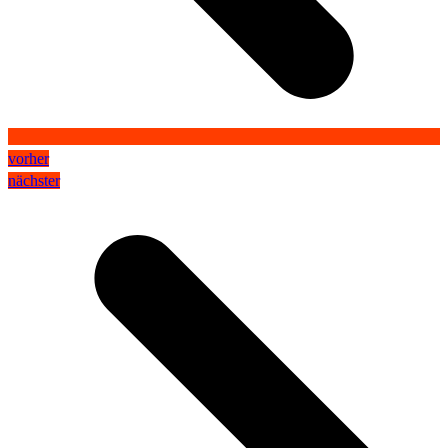
vorher
nächster