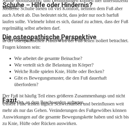
Sanfte Mobilisations- und Dehnübungen können hier unterstützend
Schuhe – Hilfe oder Hindernis?
wirken.
Moderne Schuhe bieten oft viel Komfort, nehmen dem Fuß aber
auch Arbeit ab. Das bedeutet nicht, dass jeder nur noch barfuß
laufen sollte. Vielmehr lohnt es sich, darauf zu achten, dass der Fuß
regelmäßig selbst arbeiten darf.
Die osteopathische Perspektive
Abwechslung ist meist wichtiger als Extreme.
In der osteopathischen Praxis wird der Fuß selten isoliert betrachtet.
Fragen können sein:
Wie arbeitet die gesamte Beinachse?
Wie verteilt sich die Belastung im Körper?
Welche Rolle spielen Knie, Hüfte oder Becken?
Gibt es Bewegungsmuster, die den Fuß dauerhaft
überfordern?
Der Fuß ist häufig Teil eines größeren Zusammenhangs und nicht
Fazit
nur der Ort, an dem Beschwerden auftreten.
Unsere Füße leisten täglich Schwerstarbeit und beeinflussen weit
mehr als nur das Gehen. Veränderungen des Fußgewölbes können
Auswirkungen auf die gesamte Bewegungskette haben und sich bis
zu Knie, Hüfte oder Rücken auswirken.