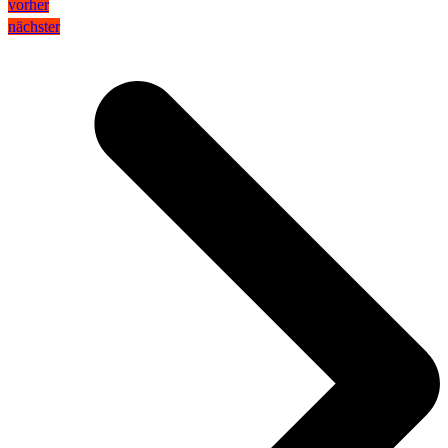
vorher
nächster