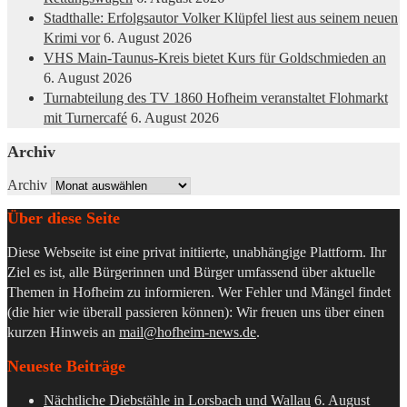
Stadthalle: Erfolgsautor Volker Klüpfel liest aus seinem neuen
Krimi vor
6. August 2026
VHS Main-Taunus-Kreis bietet Kurs für Goldschmieden an
6. August 2026
Turnabteilung des TV 1860 Hofheim veranstaltet Flohmarkt
mit Turnercafé
6. August 2026
Archiv
Archiv
Über diese Seite
Diese Webseite ist eine privat initiierte, unabhängige Plattform. Ihr
Ziel es ist, alle Bürgerinnen und Bürger umfassend über aktuelle
Themen in Hofheim zu informieren. Wer Fehler und Mängel findet
(die hier wie überall passieren können): Wir freuen uns über einen
kurzen Hinweis an
mail@hofheim-news.de
.
Neueste Beiträge
Nächtliche Diebstähle in Lorsbach und Wallau
6. August