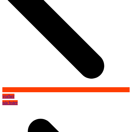
vorher
nächster