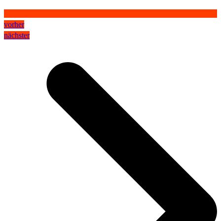
vorher
nächster