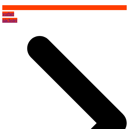
vorher
nächster