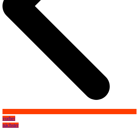
vorher
nächster