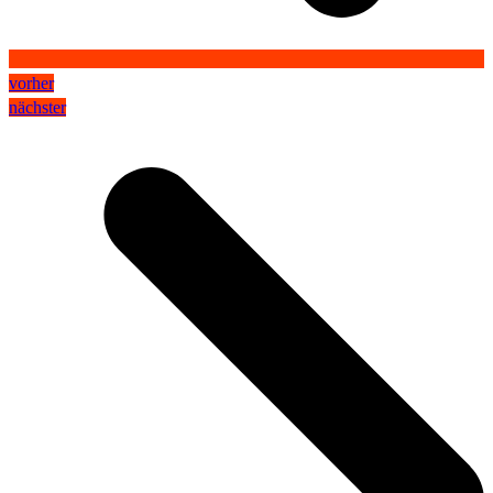
vorher
nächster