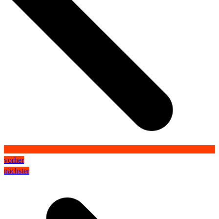
vorher
nächster