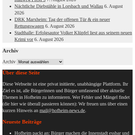
Nächtliche Diebstähle in Lorsbach und Wallau
6. August
2026
DRK Marxheim: Tag der offenen Tür & ein neuer
Rettungswagen
6. August 2026
Stadthalle: Erfolgsautor Volker Klüpfel liest aus seinem neuen
Krimi vor
6. August 2026
Archiv
Archiv
Über diese Seite
Diese Webseite ist eine privat initiierte, unabhängige Plattform. Ihr
Ziel es ist, alle Bürgerinnen und Bürger umfassend über aktuelle
Themen in Hofheim zu informieren. Wer Fehler und Mängel findet
(die hier wie überall passieren können): Wir freuen uns über einen
kurzen Hinweis an
mail@hofheim-news.de
.
Neueste Beiträge
Hofheim packt an: Bürger machen die Innenstadt essbar und