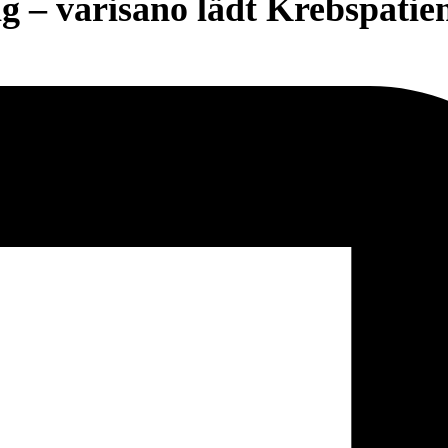
 – varisano lädt Krebspatien