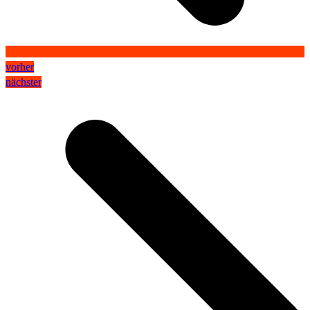
vorher
nächster