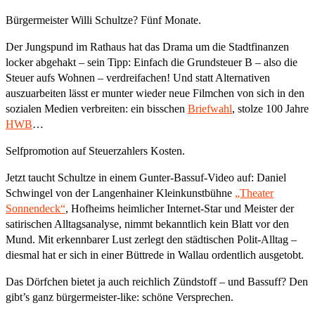
Bürgermeister Willi Schultze? Fünf Monate.
Der Jungspund im Rathaus hat das Drama um die Stadtfinanzen
locker abgehakt – sein Tipp: Einfach die Grundsteuer B – also die
Steuer aufs Wohnen – verdreifachen! Und statt Alternativen
auszuarbeiten lässt er munter wieder neue Filmchen von sich in den
sozialen Medien verbreiten: ein bisschen
Briefwahl
, stolze 100 Jahre
HWB
…
Selfpromotion auf Steuerzahlers Kosten.
Jetzt taucht Schultze in einem Gunter-Bassuf-Video auf: Daniel
Schwingel von der Langenhainer Kleinkunstbühne
„Theater
Sonnendeck“
, Hofheims heimlicher Internet‑Star und Meister der
satirischen Alltagsanalyse, nimmt bekanntlich kein Blatt vor den
Mund. Mit erkennbarer Lust zerlegt den städtischen Polit-Alltag –
diesmal hat er sich in einer Büttrede in Wallau ordentlich ausgetobt.
Das Dörfchen bietet ja auch reichlich Zündstoff – und Bassuff? Den
gibt’s ganz bürgermeister-like: schöne Versprechen.