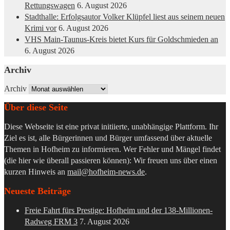
Rettungswagen
6. August 2026
Stadthalle: Erfolgsautor Volker Klüpfel liest aus seinem neuen
Krimi vor
6. August 2026
VHS Main-Taunus-Kreis bietet Kurs für Goldschmieden an
6. August 2026
Archiv
Archiv
Über diese Seite
Diese Webseite ist eine privat initiierte, unabhängige Plattform. Ihr
Ziel es ist, alle Bürgerinnen und Bürger umfassend über aktuelle
Themen in Hofheim zu informieren. Wer Fehler und Mängel findet
(die hier wie überall passieren können): Wir freuen uns über einen
kurzen Hinweis an
mail@hofheim-news.de
.
Neueste Beiträge
Freie Fahrt fürs Prestige: Hofheim und der 138-Millionen-
Radweg FRM 3
7. August 2026