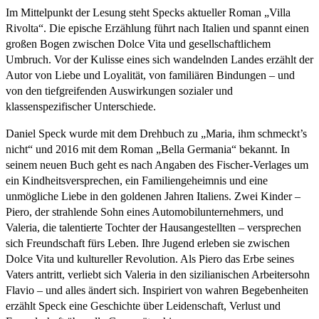
Im Mittelpunkt der Lesung steht Specks aktueller Roman „Villa
Rivolta“. Die epische Erzählung führt nach Italien und spannt einen
großen Bogen zwischen Dolce Vita und gesellschaftlichem
Umbruch. Vor der Kulisse eines sich wandelnden Landes erzählt der
Autor von Liebe und Loyalität, von familiären Bindungen – und
von den tiefgreifenden Auswirkungen sozialer und
klassenspezifischer Unterschiede.
Daniel Speck wurde mit dem Drehbuch zu „Maria, ihm schmeckt’s
nicht“ und 2016 mit dem Roman „Bella Germania“ bekannt. In
seinem neuen Buch geht es nach Angaben des Fischer-Verlages um
ein Kindheitsversprechen, ein Familiengeheimnis und eine
unmögliche Liebe in den goldenen Jahren Italiens. Zwei Kinder –
Piero, der strahlende Sohn eines Automobilunternehmers, und
Valeria, die talentierte Tochter der Hausangestellten – versprechen
sich Freundschaft fürs Leben. Ihre Jugend erleben sie zwischen
Dolce Vita und kultureller Revolution. Als Piero das Erbe seines
Vaters antritt, verliebt sich Valeria in den sizilianischen Arbeitersohn
Flavio – und alles ändert sich. Inspiriert von wahren Begebenheiten
erzählt Speck eine Geschichte über Leidenschaft, Verlust und