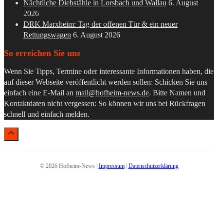
Nächtliche Diebstähle in Lorsbach und Wallau
6. August
2026
DRK Marxheim: Tag der offenen Tür & ein neuer
Rettungswagen
6. August 2026
So erreichen Sie uns
Wenn Sie Tipps, Termine oder interessante Informationen haben, die
auf dieser Webseite veröffentlicht werden sollen: Schicken Sie uns
einfach eine E-Mail an
mail@hofheim-news.de
. Bitte Namen und
Kontaktdaten nicht vergessen: So können wir uns bei Rückfragen
schnell und einfach melden.
© 2026 Hofheim-News |
Impressum
|
Datenschutzerklärung