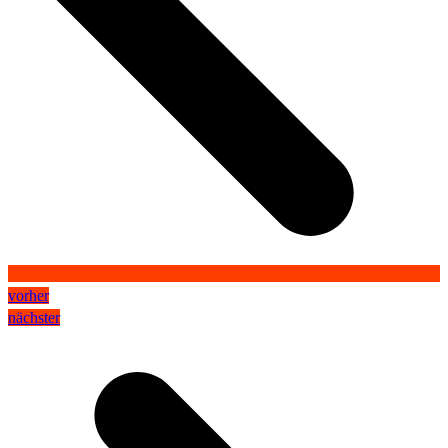
vorher
nächster